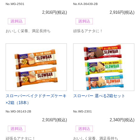
No.WG-2501
No.KA-36439-2B
2,916円
(税込)
2,916円
(税込)
おいしく栄養、満足長持ち
頑張るアナタに！
スローバーベイクドチーズケーキ
スローバー 選べる2箱セット
×2箱（18本）
No.WG-36143-2B
No.WG-2301
2,916円
(税込)
2,340円
(税込)
頑張るアナタに！
おいしく栄養、満足長持ち