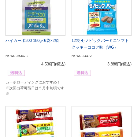
ハイカーボ300 180g×6袋×2箱
12袋 セノビックバーミニソフト
クッキーココア味（WG）
No.WG-35347-2
No.WG-34472
4,536円
(税込)
3,888円
(税込)
カーボローディングにおすすめ！
※次回出荷可能日は５月中旬頃です
※