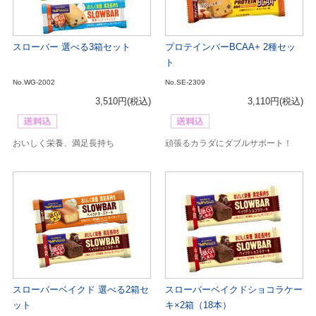
スローバー 選べる3箱セット
プロテインバーBCAA+ 2種セッ
ト
No.WG-2002
No.SE-2309
3,510円
(税込)
3,110円
(税込)
おいしく栄養、満足長持ち
頑張るカラダにダブルサポート！
スローバーベイクド 選べる2箱セ
スローバーベイクドショコラケー
ット
キ×2箱（18本）