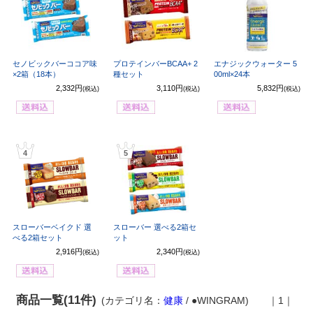
セノビックバーココア味
プロテインバーBCAA+ 2
エナジックウォーター 5
×2箱（18本）
種セット
00ml×24本
2,332円
3,110円
5,832円
(税込)
(税込)
(税込)
4
5
スローバーベイクド 選
スローバー 選べる2箱セ
べる2箱セット
ット
2,916円
2,340円
(税込)
(税込)
商品一覧(11件)
(カテゴリ名：
健康
/ ●WINGRAM)
｜1｜