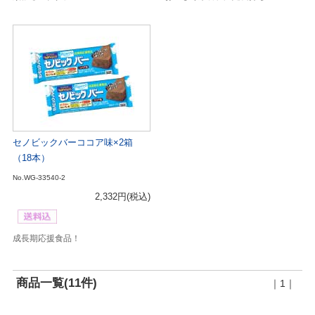
セノビックバーココア味×2箱
（18本）
No.WG-33540-2
2,332円
(税込)
成長期応援食品！
商品一覧(11件)
｜1｜