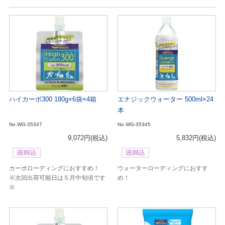
ハイカーボ300 180g×6袋×4箱
エナジックウォーター 500ml×24
本
No.WG-35347
No.WG-35345
9,072円
(税込)
5,832円
(税込)
カーボローディングにおすすめ！
ウォーターローディングにおすす
※次回出荷可能日は５月中旬頃です
め！
※