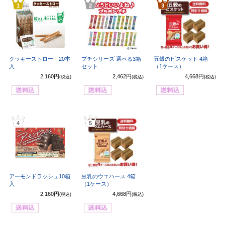
1
2
3
クッキーストロー 20本
プチシリーズ 選べる3箱
五穀のビスケット 4箱
入
セット
（1ケース）
2,160円
2,462円
4,668円
(税込)
(税込)
(税込)
4
5
アーモンドラッシュ10箱
豆乳のウエハース 4箱
入
（1ケース）
2,160円
4,668円
(税込)
(税込)