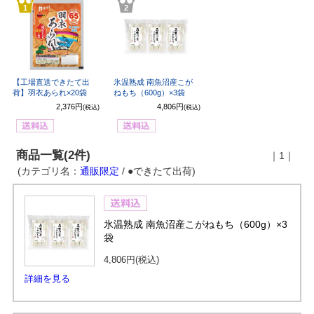
1
2
【工場直送できたて出
氷温熟成 南魚沼産こが
荷】羽衣あられ×20袋
ねもち（600g）×3袋
2,376円
4,806円
(税込)
(税込)
商品一覧(2件)
｜1｜
(カテゴリ名：
通販限定
/ ●できたて出荷)
氷温熟成 南魚沼産こがねもち（600g）×3
袋
4,806円
(税込)
詳細を見る