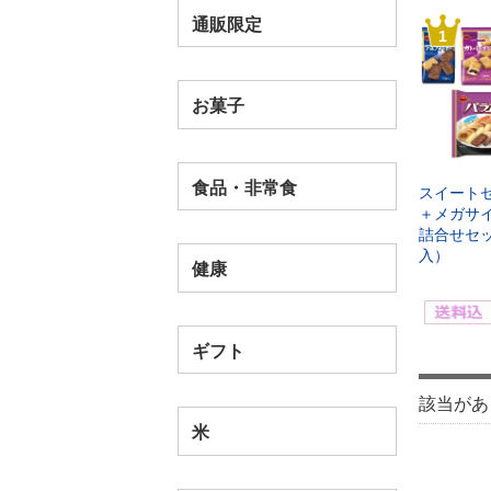
通販限定
1
お菓子
食品・非常食
スイート
＋メガサイ
詰合せセ
入）
健康
ギフト
該当があ
米