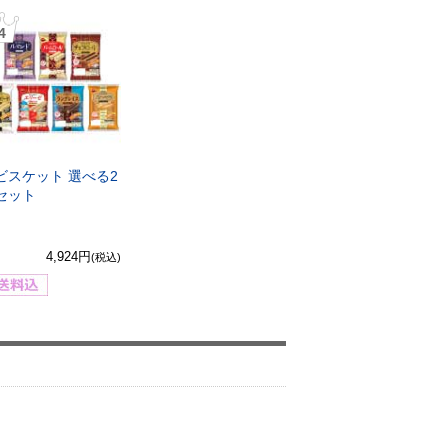
4
ビスケット 選べる2
セット
4,924円
(税込)