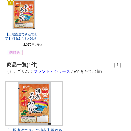
1
【工場直送できたて出
荷】羽衣あられ×20袋
2,376円
(税込)
商品一覧(1件)
｜1｜
(カテゴリ名：
ブランド・シリーズ
/ ●できたて出荷)
【工場直送できたて出荷】羽衣あ