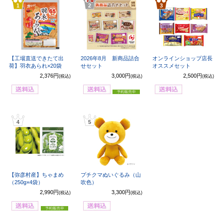
1
2
3
【工場直送できたて出
2026年8月 新商品詰合
オンラインショップ店長
荷】羽衣あられ×20袋
せセット
オススメセット
2,376円
3,000円
2,500円
(税込)
(税込)
(税込)
4
5
【弥彦村産】ちゃまめ
プチクマぬいぐるみ（山
（250g×4袋）
吹色）
2,990円
3,300円
(税込)
(税込)