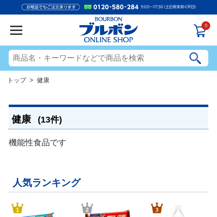
0
トップ
> 健康
健康
(13件)
機能性食品です
人気ランキング
1
2
3