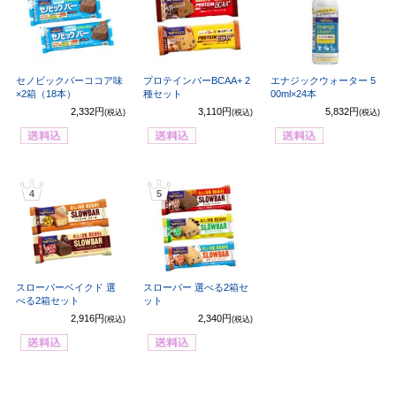
セノビックバーココア味
プロテインバーBCAA+ 2
エナジックウォーター 5
×2箱（18本）
種セット
00ml×24本
2,332円
3,110円
5,832円
(税込)
(税込)
(税込)
4
5
スローバーベイクド 選
スローバー 選べる2箱セ
べる2箱セット
ット
2,916円
2,340円
(税込)
(税込)