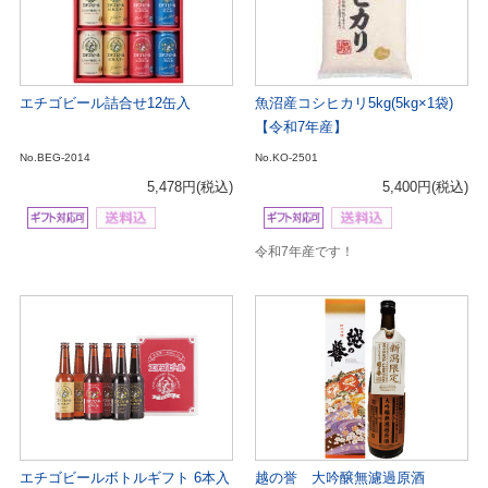
エチゴビール詰合せ12缶入
魚沼産コシヒカリ5kg(5kg×1袋)
【令和7年産】
No.BEG-2014
No.KO-2501
5,478円
(税込)
5,400円
(税込)
令和7年産です！
エチゴビールボトルギフト 6本入
越の誉 大吟醸無濾過原酒