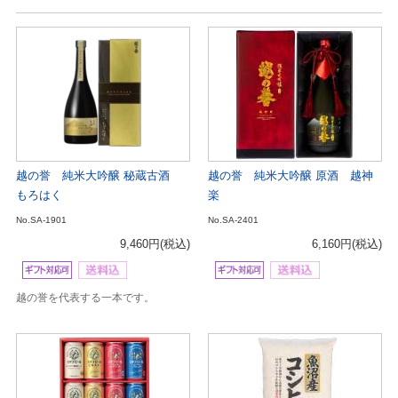
越の誉 純米大吟醸 秘蔵古酒
越の誉 純米大吟醸 原酒 越神
もろはく
楽
No.SA-1901
No.SA-2401
9,460円
(税込)
6,160円
(税込)
越の誉を代表する一本です。