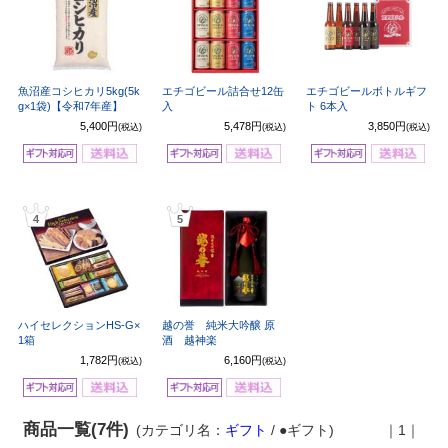
魚沼産コシヒカリ5kg(5k
エチゴビール詰合せ12缶
エチゴビールボトルギフ
g×1袋)【令和7年産】
入
ト 6本入
5,400円
5,478円
3,850円
(税込)
(税込)
(税込)
4
5
ハイセレクションHS-G×
越の誉 純米大吟醸 原
1箱
酒 越神楽
1,782円
6,160円
(税込)
(税込)
商品一覧(7件)
(カテゴリ名：
ギフト
/ ●ギフト)
｜1｜