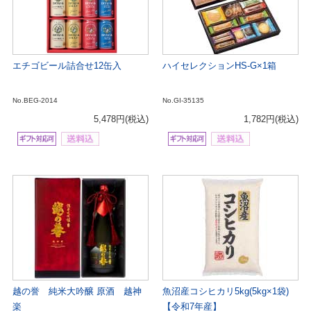
エチゴビール詰合せ12缶入
ハイセレクションHS-G×1箱
No.BEG-2014
No.GI-35135
5,478円
(税込)
1,782円
(税込)
越の誉 純米大吟醸 原酒 越神
魚沼産コシヒカリ5kg(5kg×1袋)
楽
【令和7年産】