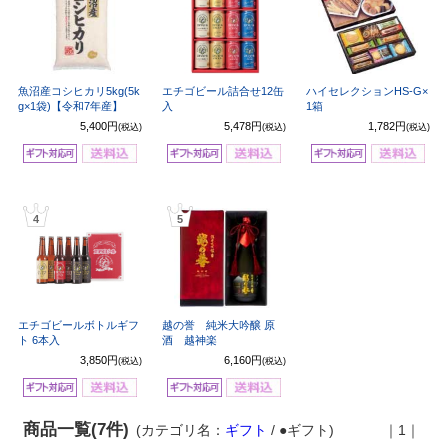
魚沼産コシヒカリ5kg(5k
エチゴビール詰合せ12缶
ハイセレクションHS-G×
g×1袋)【令和7年産】
入
1箱
5,400円
5,478円
1,782円
(税込)
(税込)
(税込)
4
5
エチゴビールボトルギフ
越の誉 純米大吟醸 原
ト 6本入
酒 越神楽
3,850円
6,160円
(税込)
(税込)
商品一覧(7件)
(カテゴリ名：
ギフト
/ ●ギフト)
｜1｜