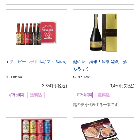
エチゴビールボトルギフト 6本入
越の誉 純米大吟醸 秘蔵古酒
もろはく
No.BED-06
No.SA-1901
3,850円
(税込)
9,460円
(税込)
越の誉を代表する一本です。