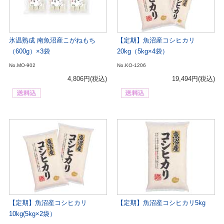
氷温熟成 南魚沼産こがねもち
【定期】魚沼産コシヒカリ
（600g）×3袋
20kg（5kg×4袋）
No.MO-902
No.KO-1206
4,806円
(税込)
19,494円
(税込)
【定期】魚沼産コシヒカリ
【定期】魚沼産コシヒカリ5kg
10kg(5kg×2袋）