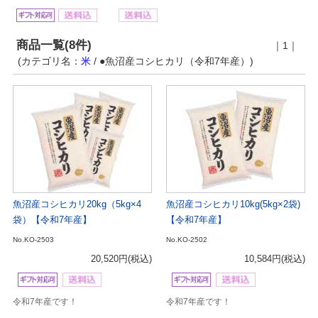
商品一覧(8件)
｜1｜
(カテゴリ名：
米
/ ●魚沼産コシヒカリ（令和7年産）)
魚沼産コシヒカリ20kg（5kg×4
魚沼産コシヒカリ10kg(5kg×2袋)
袋）【令和7年産】
【令和7年産】
No.KO-2503
No.KO-2502
20,520円
(税込)
10,584円
(税込)
令和7年産です！
令和7年産です！