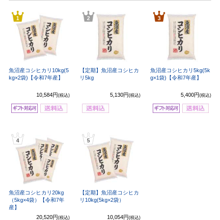
1
2
3
魚沼産コシヒカリ10kg(5
【定期】魚沼産コシヒカ
魚沼産コシヒカリ5kg(5k
kg×2袋)【令和7年産】
リ5kg
g×1袋)【令和7年産】
10,584円
5,130円
5,400円
(税込)
(税込)
(税込)
4
5
魚沼産コシヒカリ20kg
【定期】魚沼産コシヒカ
（5kg×4袋）【令和7年
リ10kg(5kg×2袋）
産】
20,520円
10,054円
(税込)
(税込)