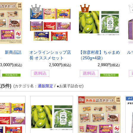
2
3
8月 新商品詰
オンラインショップ店
【弥彦村産】ちゃまめ
ル
ト
長 オススメセット
（250g×4袋）
3,000円
2,500円
2,990円
(税込)
(税込)
(税込)
(5件)
(カテゴリ名：
通販限定
/ ●お菓子詰合せ)