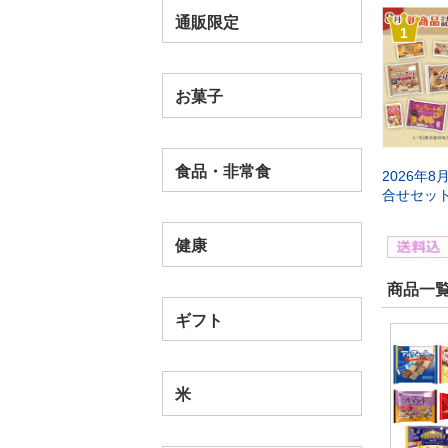
通販限定
1
お菓子
食品・非常食
2026年
合せセッ
健康
商品一覧
ギフト
米