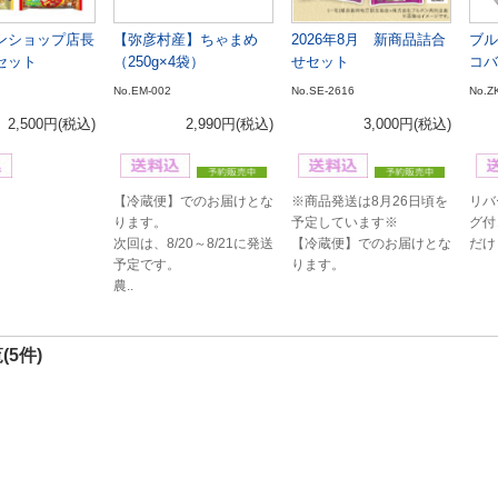
ンショップ店長
【弥彦村産】ちゃまめ
2026年8月 新商品詰合
ブル
セット
（250g×4袋）
せセット
コバ
No.EM-002
No.SE-2616
No.Z
2,500円
(税込)
2,990円
(税込)
3,000円
(税込)
【冷蔵便】でのお届けとな
※商品発送は8月26日頃を
リバ
ります。
予定しています※
グ付
次回は、8/20～8/21に発送
【冷蔵便】でのお届けとな
だけ
予定です。
ります。
農..
(5件)