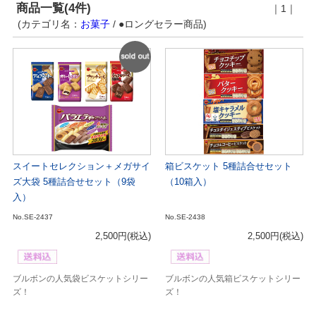
商品一覧(4件)
｜1｜
(カテゴリ名：
お菓子
/ ●ロングセラー商品)
SOLD
OUT
スイートセレクション＋メガサイ
箱ビスケット 5種詰合せセット
ズ大袋 5種詰合せセット（9袋
（10箱入）
入）
No.SE-2437
No.SE-2438
2,500円
(税込)
2,500円
(税込)
ブルボンの人気袋ビスケットシリー
ブルボンの人気箱ビスケットシリー
ズ！
ズ！