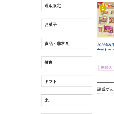
通販限定
1
お菓子
食品・非常食
2026年
合せセッ
健康
ギフト
該当があ
米