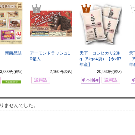
2
3
8月 新商品詰
アーモンドラッシュ1
天下一コシヒカリ20k
天
ト
0箱入
g（5kg×4袋）【令和7
（
年産】
年
3,000円
2,160円
20,930円
(税込)
(税込)
(税込)
りませんでした。