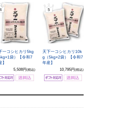
4
5
下一コシヒカリ5kg
天下一コシヒカリ10k
5kg×1袋）【令和7
g（5kg×2袋）【令和7
産】
年産】
5,508円
10,795円
(税込)
(税込)