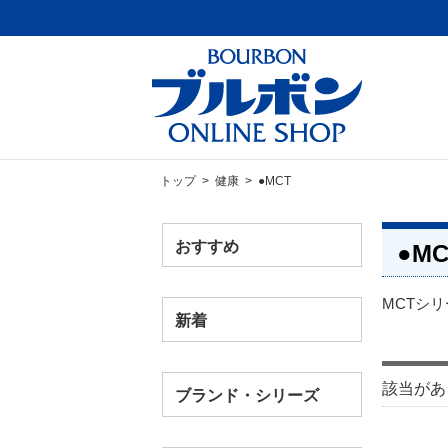
トップ
>
健康
> ●MCT
おすすめ
●MC
MCTシ
新着
該当があ
ブランド・シリーズ