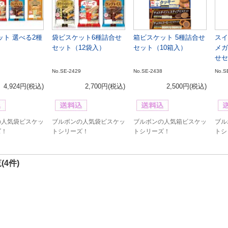
ット 選べる2種
袋ビスケット6種詰合せ
箱ビスケット 5種詰合せ
スイ
セット（12袋入）
セット（10箱入）
メガ
せセ
No.SE-2429
No.SE-2438
No.S
4,924円
(税込)
2,700円
(税込)
2,500円
(税込)
の人気袋ビスケッ
ブルボンの人気袋ビスケッ
ブルボンの人気箱ビスケッ
ブル
ズ！
トシリーズ！
トシリーズ！
トシ
(4件)