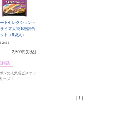
ートセレクション＋
サイズ大袋 5種詰合
ット（9袋入）
E-2437
2,500円
(税込)
ボンの人気袋ビスケッ
リーズ！
｜1｜