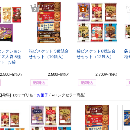
2
3
セレクション
箱ビスケット 5種詰合
袋ビスケット6種詰合
袋
ズ大袋 5種
せセット（10箱入）
せセット（12袋入）
種
ット（9袋
2,500円
2,500円
2,700円
(税込)
(税込)
(税込)
(4件)
(カテゴリ名：
お菓子
/ ●ロングセラー商品)