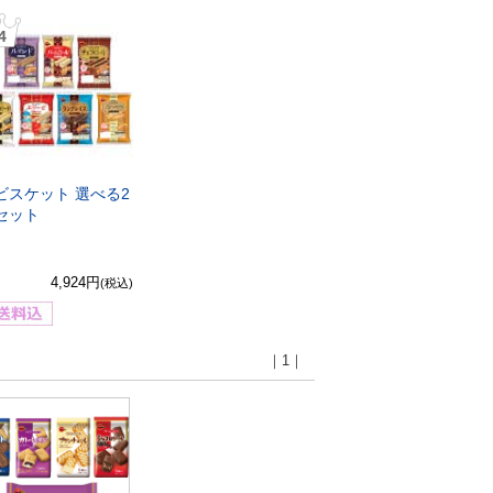
4
ビスケット 選べる2
セット
4,924円
(税込)
｜1｜