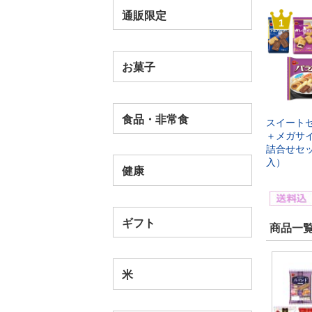
通販限定
1
お菓子
食品・非常食
スイート
＋メガサイ
詰合せセ
入）
健康
ギフト
商品一覧
米