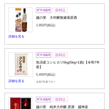
越の誉 大吟醸無濾過原酒
2,950円
(税込)
詳細を見る
魚沼産コシヒカリ5kg(5kg×1袋)【令和7年
産】
5,400円
(税込)
詳細を見る
令和7年産です！
越の誉 純米大吟醸 原酒 越神楽