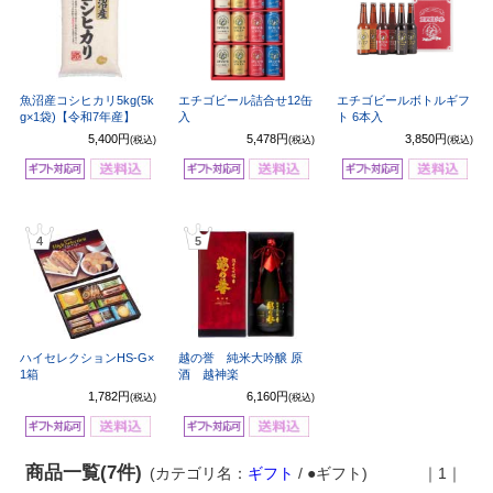
魚沼産コシヒカリ5kg(5k
エチゴビール詰合せ12缶
エチゴビールボトルギフ
g×1袋)【令和7年産】
入
ト 6本入
5,400円
5,478円
3,850円
(税込)
(税込)
(税込)
4
5
ハイセレクションHS-G×
越の誉 純米大吟醸 原
1箱
酒 越神楽
1,782円
6,160円
(税込)
(税込)
商品一覧(7件)
(カテゴリ名：
ギフト
/ ●ギフト)
｜1｜