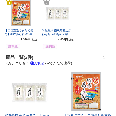
1
2
【工場直送できたて出
氷温熟成 南魚沼産こが
荷】羽衣あられ×20袋
ねもち（600g）×3袋
2,376円
4,806円
(税込)
(税込)
商品一覧(2件)
｜1｜
(カテゴリ名：
通販限定
/ ●できたて出荷)
氷温熟成 南魚沼産こがねもち
【工場直送できたて出荷】羽衣あ