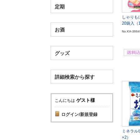
定期
しゃりも
20袋入（
お酒
No.KA-3664
グッズ
詳細検索から探す
ゲスト様
こんにちは
ログイン/新規登録
ミネラル塩
×2）