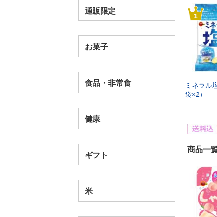
通販限定
1
お菓子
食品・非常食
ミネラル塩
袋×2）
健康
商品一覧
ギフト
米