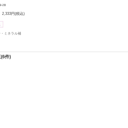
9-2B
2,333円
(税込)
分・ミネラル補
(6件)