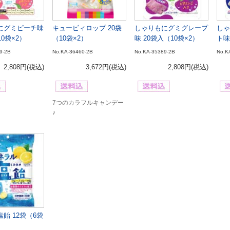
にグミピーチ味
キュービィロップ 20袋
しゃりもにグミグレープ
しゃ
10袋×2）
（10袋×2）
味 20袋入（10袋×2）
ト味
9-2B
No.KA-36460-2B
No.KA-35389-2B
No.K
2,808円
(税込)
3,672円
(税込)
2,808円
(税込)
7つのカラフルキャンデー
♪
飴 12袋（6袋