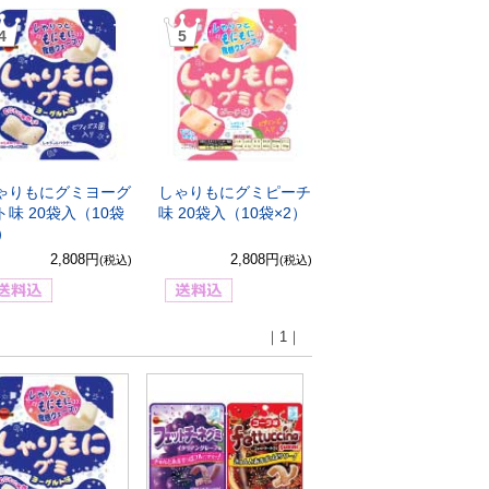
4
5
ゃりもにグミヨーグ
しゃりもにグミピーチ
ト味 20袋入（10袋
味 20袋入（10袋×2）
2）
2,808円
2,808円
(税込)
(税込)
｜1｜