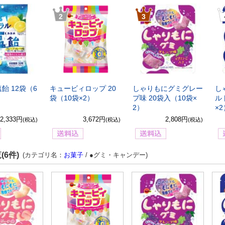
2
3
飴 12袋（6
キュービィロップ 20
しゃりもにグミグレー
し
袋（10袋×2）
プ味 20袋入（10袋×
ル
2）
×
2,333円
3,672円
2,808円
(税込)
(税込)
(税込)
(6件)
(カテゴリ名：
お菓子
/ ●グミ・キャンデー)