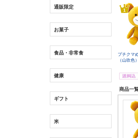
通販限定
1
お菓子
食品・非常食
プチクマ
（山吹色
健康
商品一覧
ギフト
米