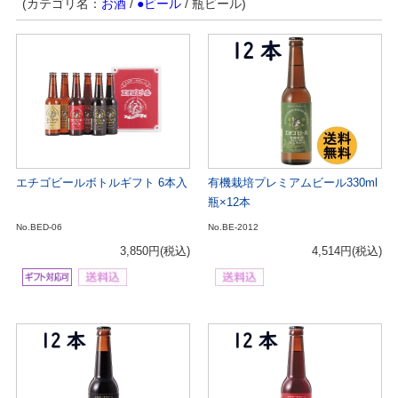
(カテゴリ名：
お酒
/
●ビール
/ 瓶ビール)
エチゴビールボトルギフト 6本入
有機栽培プレミアムビール330ml
瓶×12本
No.BED-06
No.BE-2012
3,850円
(税込)
4,514円
(税込)