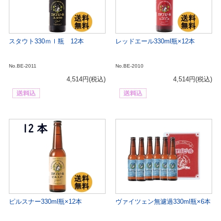
スタウト330ｍｌ瓶 12本
レッドエール330ml瓶×12本
No.BE-2011
No.BE-2010
4,514円
(税込)
4,514円
(税込)
ピルスナー330ml瓶×12本
ヴァイツェン無濾過330ml瓶×6本