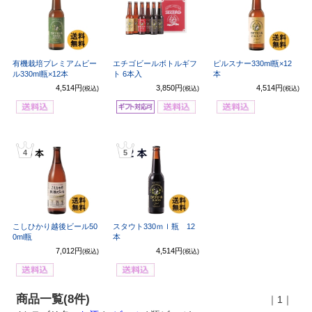
有機栽培プレミアムビー
エチゴビールボトルギフ
ピルスナー330ml瓶×12
ル330ml瓶×12本
ト 6本入
本
4,514円
3,850円
4,514円
(税込)
(税込)
(税込)
4
5
こしひかり越後ビール50
スタウト330ｍｌ瓶 12
0ml瓶
本
7,012円
4,514円
(税込)
(税込)
商品一覧(8件)
｜1｜