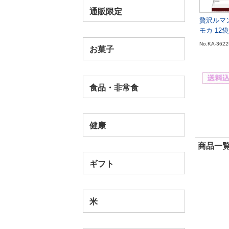
通販限定
贅沢ルマ
モカ 12
No.KA-3622
お菓子
食品・非常食
健康
商品一覧
ギフト
米