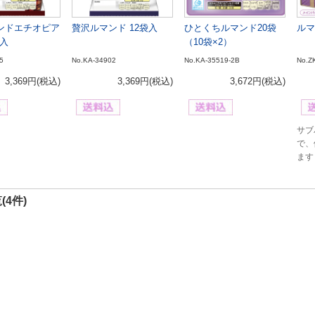
ンドエチオピア
贅沢ルマンド 12袋入
ひとくちルマンド20袋
ルマ
袋入
（10袋×2）
5
No.KA-34902
No.KA-35519-2B
No.Z
3,369円
(税込)
3,369円
(税込)
3,672円
(税込)
サブ
で、
ます
(4件)