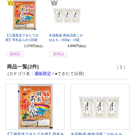
1
2
【工場直送できたて出
氷温熟成 南魚沼産こが
荷】羽衣あられ×20袋
ねもち（600g）×3袋
2,376円
4,806円
(税込)
(税込)
商品一覧(2件)
｜1｜
(カテゴリ名：
通販限定
/ ●できたて出荷)
【工場直送できたて出荷】羽衣あ
氷温熟成 南魚沼産こがねもち