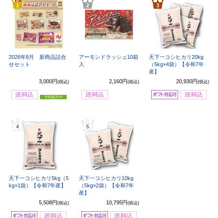
1
2
3
2026年8月 新商品詰合
アーモンドラッシュ10箱
天下一コシヒカリ20kg
せセット
入
（5kg×4袋）【令和7年
産】
3,000円
2,160円
20,930円
(税込)
(税込)
(税込)
4
5
天下一コシヒカリ5kg（5
天下一コシヒカリ10kg
kg×1袋）【令和7年産】
（5kg×2袋）【令和7年
産】
5,508円
10,795円
(税込)
(税込)