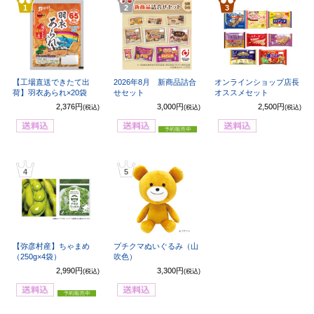
1
2
3
【工場直送できたて出
2026年8月 新商品詰合
オンラインショップ店長
荷】羽衣あられ×20袋
せセット
オススメセット
2,376円
3,000円
2,500円
(税込)
(税込)
(税込)
4
5
【弥彦村産】ちゃまめ
プチクマぬいぐるみ（山
（250g×4袋）
吹色）
2,990円
3,300円
(税込)
(税込)