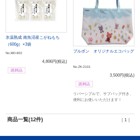
氷温熟成 南魚沼産こがねもち
（600g）×3袋
ブルボン オリジナルエコバッグ
No.MO-902
4,806円
(税込)
No.ZK-2101
3,500円
(税込)
リバーシブルで、サブバッグ付き、
便利にお使いいただけます！
商品一覧(12件)
｜1｜