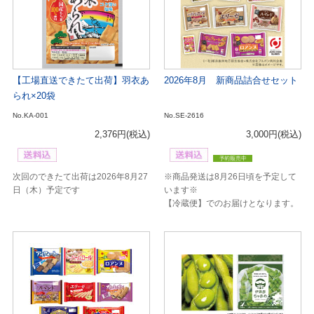
【工場直送できたて出荷】羽衣あ
2026年8月 新商品詰合せセット
られ×20袋
No.KA-001
No.SE-2616
2,376円
(税込)
3,000円
(税込)
次回のできたて出荷は2026年8月27
※商品発送は8月26日頃を予定して
日（木）予定です
います※
【冷蔵便】でのお届けとなります。