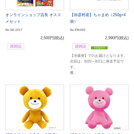
オンラインショップ店長 オスス
【弥彦村産】ちゃまめ（250g×4
メセット
袋）
No.SE-2217
No.EM-002
2,500円
(税込)
2,990円
(税込)
【冷蔵便】でのお届けとなります。
次回は、8/20～8/21に発送予定で
す。
農..