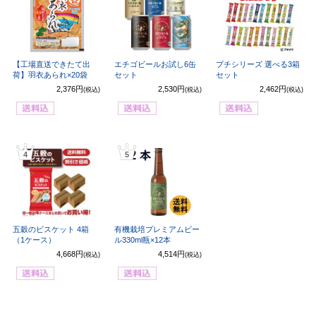
【工場直送できたて出
エチゴビールお試し6缶
プチシリーズ 選べる3箱
荷】羽衣あられ×20袋
セット
セット
2,376円
2,530円
2,462円
(税込)
(税込)
(税込)
4
5
五穀のビスケット 4箱
有機栽培プレミアムビー
（1ケース）
ル330ml瓶×12本
4,668円
4,514円
(税込)
(税込)