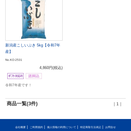
新潟産こしいぶき 5kg【令和7年
産】
No.KO-2531
4,860円
(税込)
令和7年産です！
商品一覧(3件)
｜1｜
会社概要
ご利用規約
個人情報の利用について
特定商取引法表記
お問合せ