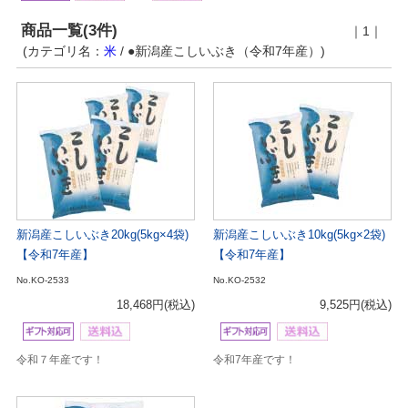
商品一覧(3件)
｜1｜
(カテゴリ名：
米
/ ●新潟産こしいぶき（令和7年産）)
新潟産こしいぶき20kg(5kg×4袋)
新潟産こしいぶき10kg(5kg×2袋)
【令和7年産】
【令和7年産】
No.KO-2533
No.KO-2532
18,468円
(税込)
9,525円
(税込)
令和７年産です！
令和7年産です！