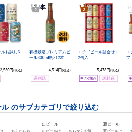
2
3
ールお試し6
有機栽培プレミアムビ
エチゴビール詰合せ1
エ
ール330ml瓶×12本
2缶入
フ
2,530円
4,514円
5,478円
(税込)
(税込)
(税込)
ール のサブカテゴリで絞り込む
缶ビール
瓶ビール
は、こちらからお
缶ビールは、こちらからお選
瓶ビールは、こ