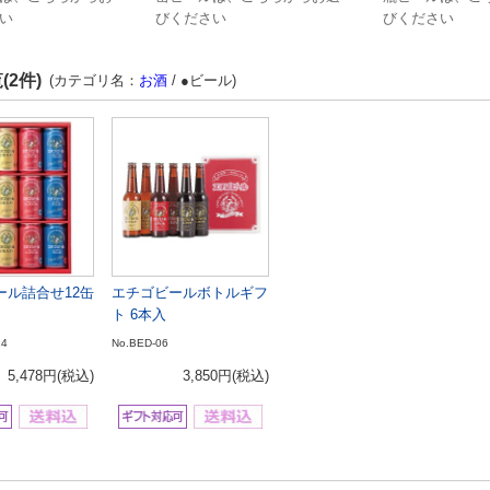
い
びください
びください
(2件)
(カテゴリ名：
お酒
/ ●ビール)
ール詰合せ12缶
エチゴビールボトルギフ
ト 6本入
14
No.BED-06
5,478円
(税込)
3,850円
(税込)