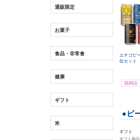
通販限定
1
お菓子
食品・非常食
エチゴビ
缶セット
健康
ギフト
●ビ
米
ギフト
ギフト商品