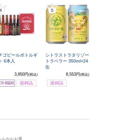
4
5
チゴビールボトルギ
シトラストラタリゾー
ト 6本入
トラベラー 350ml×24
缶
3,850円
8,553円
(税込)
(税込)
ちらからお選