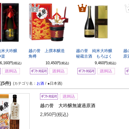
2
3
純米大吟醸
越の誉 上撰本醸造
越の誉 純米大吟醸
越
神楽
角樽
秘蔵古酒 もろはく
原
6,160円
10,450円
9,460円
(税込)
(税込)
(税込)
(5件)
(カテゴリ名：
お酒
/ ●日本酒)
越の誉 大吟醸無濾過原酒
2,950円
(税込)