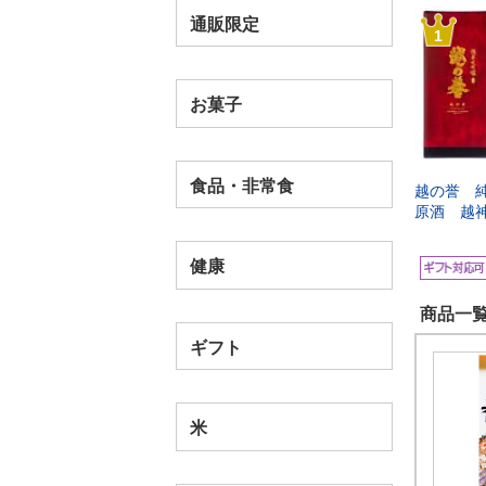
通販限定
1
お菓子
食品・非常食
越の誉 
原酒 越
健康
商品一覧
ギフト
米