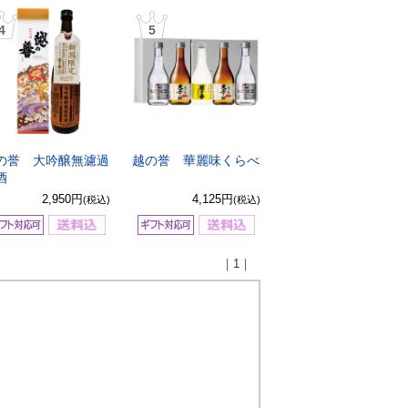
4
5
の誉 大吟醸無濾過
越の誉 華麗味くらべ
酒
2,950円
4,125円
(税込)
(税込)
｜1｜