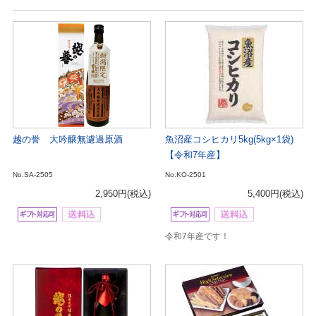
越の誉 大吟醸無濾過原酒
魚沼産コシヒカリ5kg(5kg×1袋)
【令和7年産】
No.SA-2505
No.KO-2501
2,950円
(税込)
5,400円
(税込)
令和7年産です！