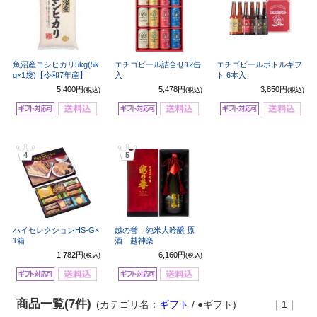
魚沼産コシヒカリ5kg(5k
エチゴビール詰合せ12缶
エチゴビールボトルギフ
g×1袋)【令和7年産】
入
ト 6本入
5,400円
5,478円
3,850円
(税込)
(税込)
(税込)
4
5
ハイセレクションHS-G×
越の誉 純米大吟醸 原
1箱
酒 越神楽
1,782円
6,160円
(税込)
(税込)
商品一覧(7件)
(カテゴリ名：
ギフト
/ ●ギフト)
｜1｜