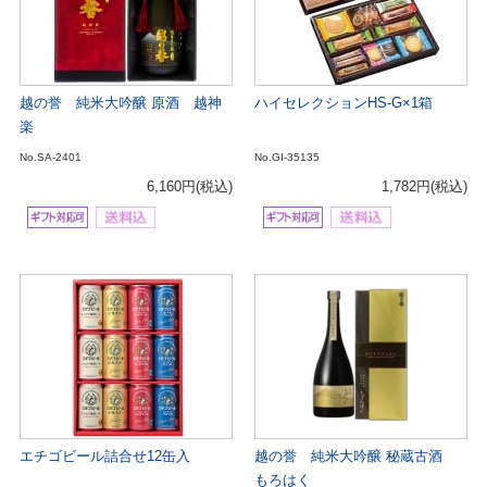
越の誉 純米大吟醸 原酒 越神
ハイセレクションHS-G×1箱
楽
No.SA-2401
No.GI-35135
6,160円
(税込)
1,782円
(税込)
エチゴビール詰合せ12缶入
越の誉 純米大吟醸 秘蔵古酒
もろはく