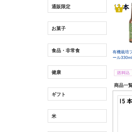
通販限定
1
お菓子
食品・非常食
有機栽培
ール330m
健康
商品一覧
ギフト
米