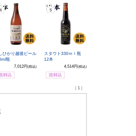
4
5
しひかり越後ビール
スタウト330ｍｌ瓶
0ml瓶
12本
7,012円
4,514円
(税込)
(税込)
｜1｜
瓶