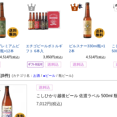
2
3
プレミアムビ
エチゴビールボトルギ
ピルスナー330ml瓶×1
こ
l瓶×12本
フト 6本入
2本
50
4,514円
3,850円
4,514円
(税込)
(税込)
(税込)
(8件)
(カテゴリ名：
お酒
/
●ビール
/ 瓶ビール)
こしひかり越後ビール 佐渡ラベル 500ml 
7,012円
(税込)