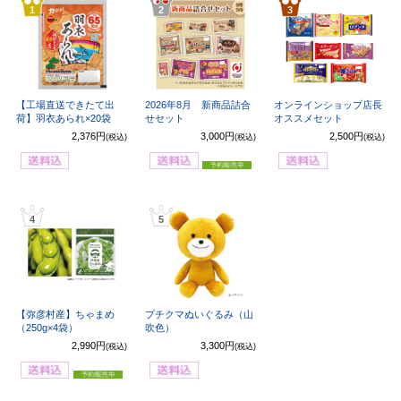
1
2
3
【工場直送できたて出
2026年8月 新商品詰合
オンラインショップ店長
荷】羽衣あられ×20袋
せセット
オススメセット
2,376円
3,000円
2,500円
(税込)
(税込)
(税込)
4
5
【弥彦村産】ちゃまめ
プチクマぬいぐるみ（山
（250g×4袋）
吹色）
2,990円
3,300円
(税込)
(税込)