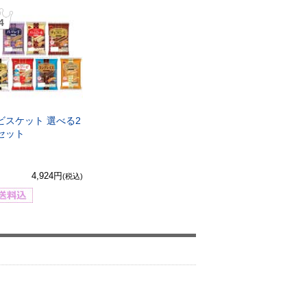
4
ビスケット 選べる2
セット
4,924円
(税込)