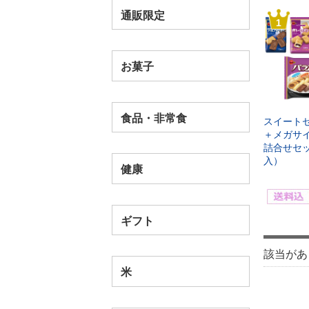
通販限定
1
お菓子
食品・非常食
スイート
＋メガサイ
詰合せセ
入）
健康
ギフト
該当があ
米