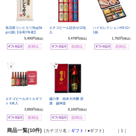
魚沼産コシヒカリ5kg(5k
エチゴビール詰合せ12缶
ハイセレクションHS-G×
g×1袋)【令和7年産】
入
1箱
5,400円
5,478円
1,782円
(税込)
(税込)
(税込)
4
5
エチゴビールボトルギフ
越の誉 純米大吟醸 原
ト 6本入
酒 越神楽
3,850円
6,160円
(税込)
(税込)
商品一覧(10件)
(カテゴリ名：
ギフト
/ ●ギフト)
｜1｜