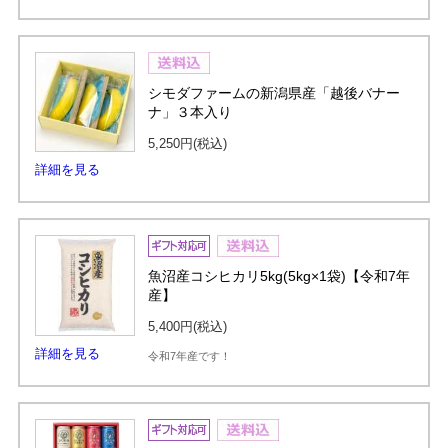
シモダファームの新潟県産「越後バナー
ナ」３本入り
5,250円
(税込)
詳細を見る
魚沼産コシヒカリ5kg(5kg×1袋)【令和7年
産】
5,400円
(税込)
詳細を見る
令和7年産です！