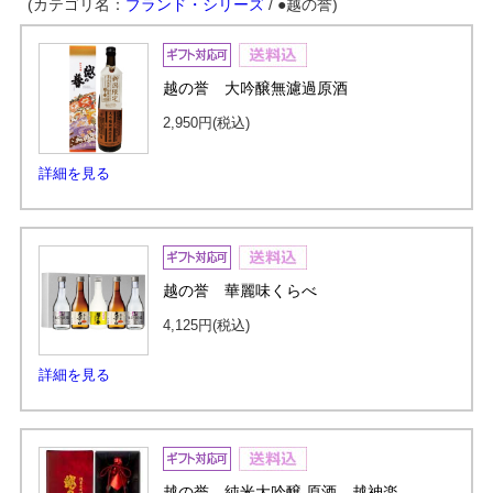
(カテゴリ名：
ブランド・シリーズ
/ ●越の誉)
越の誉 大吟醸無濾過原酒
2,950円
(税込)
詳細を見る
越の誉 華麗味くらべ
4,125円
(税込)
詳細を見る
越の誉 純米大吟醸 原酒 越神楽