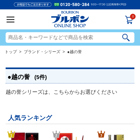
0
トップ
>
ブランド・シリーズ
> ●越の誉
●越の誉
(5件)
越の誉シリーズは、こちらからお選びください
人気ランキング
1
2
3