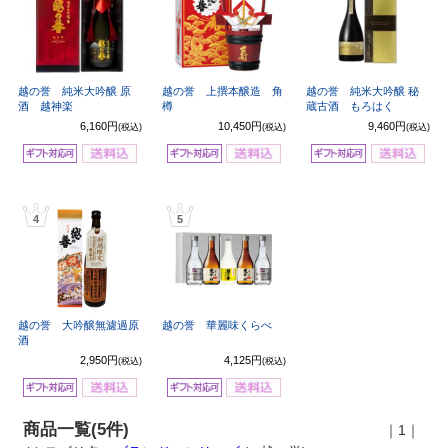
越の誉 純米大吟醸 原
越の誉 上撰本醸造 角
越の誉 純米大吟醸 秘
酒 越神楽
樽
蔵古酒 もろはく
6,160円
10,450円
9,460円
(税込)
(税込)
(税込)
4
5
越の誉 大吟醸無濾過原
越の誉 華麗味くらべ
酒
2,950円
4,125円
(税込)
(税込)
商品一覧(5件)
｜1｜