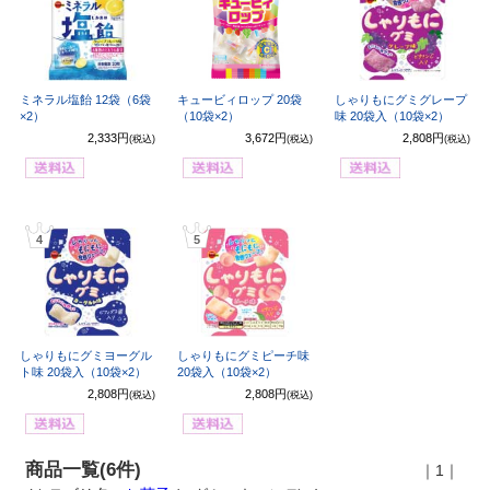
ミネラル塩飴 12袋（6袋
キュービィロップ 20袋
しゃりもにグミグレープ
×2）
（10袋×2）
味 20袋入（10袋×2）
2,333円
3,672円
2,808円
(税込)
(税込)
(税込)
4
5
しゃりもにグミヨーグル
しゃりもにグミピーチ味
ト味 20袋入（10袋×2）
20袋入（10袋×2）
2,808円
2,808円
(税込)
(税込)
商品一覧(6件)
｜1｜