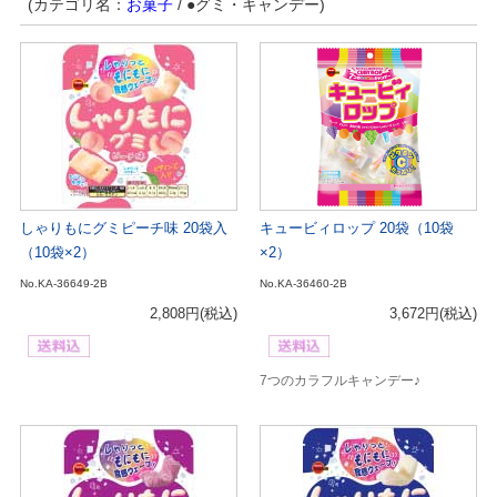
(カテゴリ名：
お菓子
/ ●グミ・キャンデー)
しゃりもにグミピーチ味 20袋入
キュービィロップ 20袋（10袋
（10袋×2）
×2）
No.KA-36649-2B
No.KA-36460-2B
2,808円
(税込)
3,672円
(税込)
7つのカラフルキャンデー♪