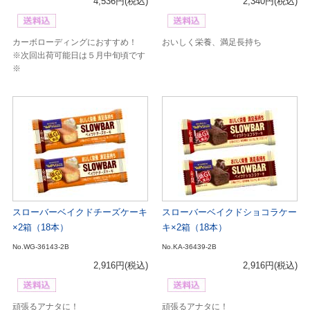
4,536円
(税込)
2,340円
(税込)
カーボローディングにおすすめ！
おいしく栄養、満足長持ち
※次回出荷可能日は５月中旬頃です
※
スローバーベイクドチーズケーキ
スローバーベイクドショコラケー
×2箱（18本）
キ×2箱（18本）
No.WG-36143-2B
No.KA-36439-2B
2,916円
(税込)
2,916円
(税込)
頑張るアナタに！
頑張るアナタに！