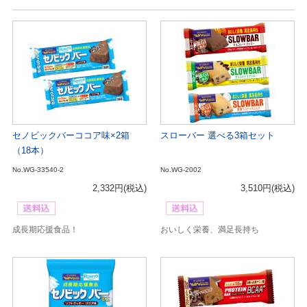
セノビックバーココア味×2箱
スローバー 選べる3箱セット
（18本）
No.WG-33540-2
No.WG-2002
2,332円
(税込)
3,510円
(税込)
成長期応援食品！
おいしく栄養、満足長持ち