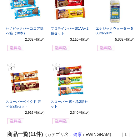
セノビックバーココア味
プロテインバーBCAA+ 2
エナジックウォーター 5
×2箱（18本）
種セット
00ml×24本
2,332円
3,110円
5,832円
(税込)
(税込)
(税込)
4
5
スローバーベイクド 選
スローバー 選べる2箱セ
べる2箱セット
ット
2,916円
2,340円
(税込)
(税込)
商品一覧(11件)
(カテゴリ名：
健康
/ ●WINGRAM)
｜1｜