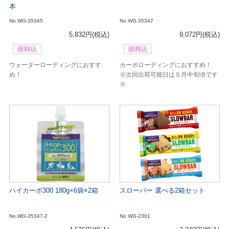
本
No.WG-35345
No.WG-35347
5,832円
(税込)
9,072円
(税込)
ウォーターローディングにおすす
カーボローディングにおすすめ！
め！
※次回出荷可能日は５月中旬頃です
※
ハイカーボ300 180g×6袋×2箱
スローバー 選べる2箱セット
No.WG-35347-2
No.WG-2301