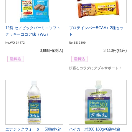
12袋 セノビックバーミニソフト
プロテインバーBCAA+ 2種セッ
クッキーココア味（WG）
ト
No.WG-34472
No.SE-2309
3,888円
(税込)
3,110円
(税込)
頑張るカラダにダブルサポート！
エナジックウォーター 500ml×24
ハイカーボ300 180g×6袋×4箱