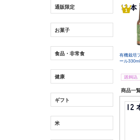
通販限定
1
お菓子
食品・非常食
有機栽培
ール330m
健康
商品一覧
ギフト
米