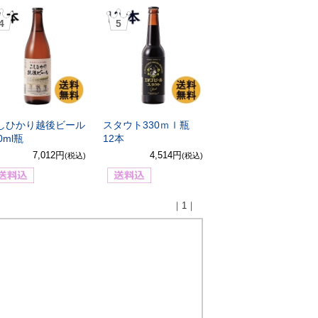
4
5
しひかり越後ビール
スタウト330ｍｌ瓶
0ml瓶
12本
7,012円
4,514円
(税込)
(税込)
｜1｜