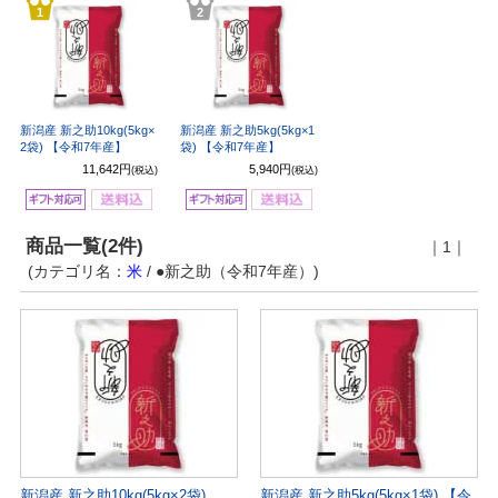
1
2
新潟産 新之助10kg(5kg×
新潟産 新之助5kg(5kg×1
2袋) 【令和7年産】
袋) 【令和7年産】
11,642円
5,940円
(税込)
(税込)
商品一覧(2件)
｜1｜
(カテゴリ名：
米
/ ●新之助（令和7年産）)
新潟産 新之助10kg(5kg×2袋)
新潟産 新之助5kg(5kg×1袋) 【令