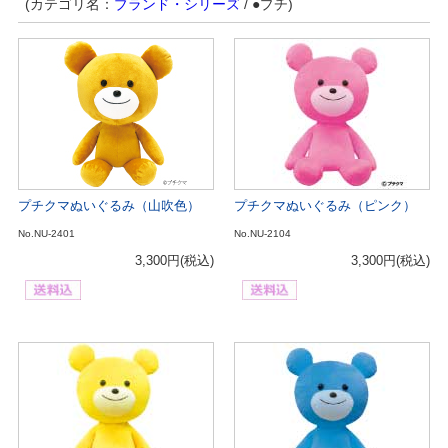
(カテゴリ名：
ブランド・シリーズ
/ ●プチ)
プチクマぬいぐるみ（山吹色）
プチクマぬいぐるみ（ピンク）
No.NU-2401
No.NU-2104
3,300円
(税込)
3,300円
(税込)