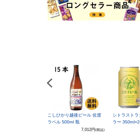
SOLD
Previous
OUT
シリーズ8袋入（か
こしひかり越後ビール 佐渡
シトラストラ
・フィナンシェ）
ラベル 500ml 瓶
ラー 350ml×
2,700円
7,012円
(税込)
(税込)