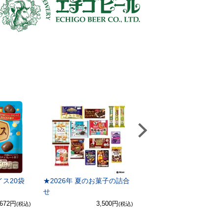
Next
ス20袋
★2026年 夏のお菓子の詰合
ちいさなシリーズ8袋入
せ
すていら・フィナンシ
,672円
3,500円
2,700
(税込)
(税込)