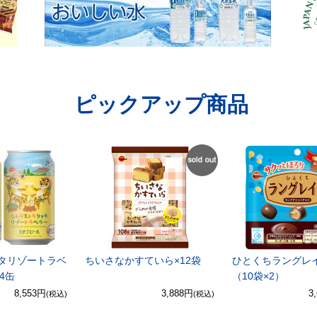
ピックアップ商品
SOLD
OUT
タリゾートラベ
ちいさなかすていら×12袋
ひとくちラングレイ
24缶
（10袋×2）
8,553円
3,888円
3
(税込)
(税込)