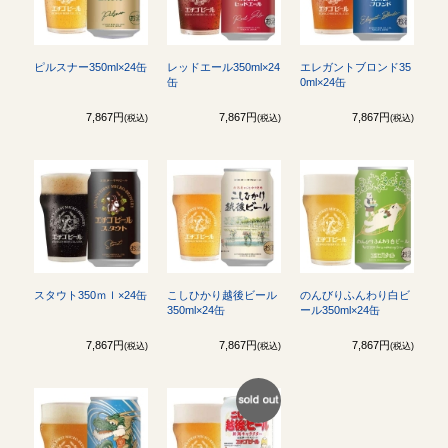
ピルスナー350ml×24缶
レッドエール350ml×24
エレガントブロンド35
缶
0ml×24缶
7,867円
7,867円
7,867円
(税込)
(税込)
(税込)
スタウト350ｍｌ×24缶
こしひかり越後ビール
のんびりふんわり白ビ
350ml×24缶
ール350ml×24缶
7,867円
7,867円
7,867円
(税込)
(税込)
(税込)
SOLD
OUT