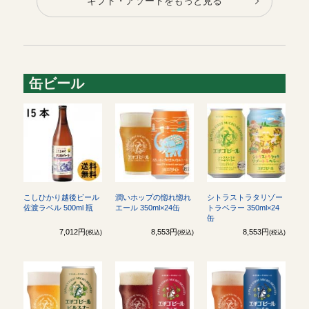
ギフト・アソートをもっと見る
缶ビール
こしひかり越後ビール
潤いホップの惚れ惚れ
シトラストラタリゾー
佐渡ラベル 500ml 瓶
エール 350ml×24缶
トラベラー 350ml×24
缶
7,012円
8,553円
8,553円
(税込)
(税込)
(税込)