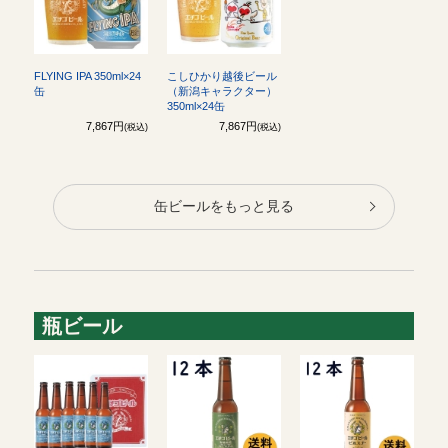
FLYING IPA 350ml×24
こしひかり越後ビール
缶
（新潟キャラクター）
350ml×24缶
7,867円
7,867円
(税込)
(税込)
缶ビールをもっと見る
瓶ビール