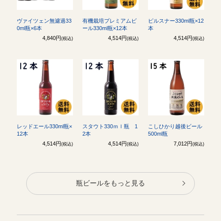
ヴァイツェン無濾過33
有機栽培プレミアムビ
ピルスナー330ml瓶×12
0ml瓶×6本
ール330ml瓶×12本
本
4,840円
4,514円
4,514円
(税込)
(税込)
(税込)
レッドエール330ml瓶×
スタウト330ｍｌ瓶 1
こしひかり越後ビール
12本
2本
500ml瓶
4,514円
4,514円
7,012円
(税込)
(税込)
(税込)
瓶ビールをもっと見る