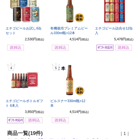
エチゴビールお試し6缶
有機栽培プレミアムビー
エチゴビール詰合せ12缶
セット
ル330ml瓶×12本
入
2,530円
4,514円
5,478円
(税込)
(税込)
(税込)
4
5
エチゴビールボトルギフ
ピルスナー330ml瓶×12
ト 6本入
本
3,850円
4,514円
(税込)
(税込)
商品一覧(19件)
｜1｜