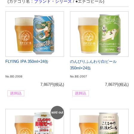
(カテゴリ名：
ブランド・シリーズ
/ ●エチゴビール)
FLYING IPA 350ml×24缶
のんびりふんわり白ビール
350ml×24缶
No.BE-2008
No.BE-2007
7,867円
(税込)
7,867円
(税込)
SOLD
OUT