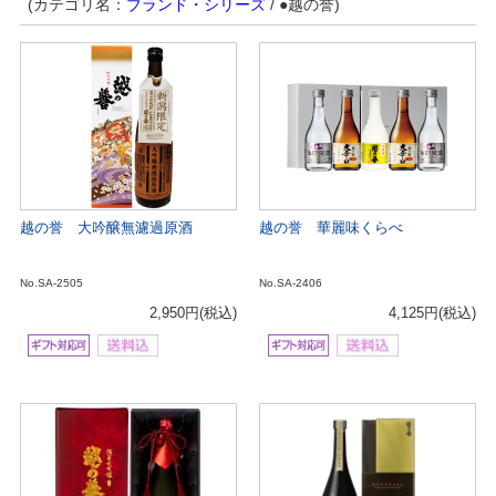
(カテゴリ名：
ブランド・シリーズ
/ ●越の誉)
越の誉 大吟醸無濾過原酒
越の誉 華麗味くらべ
No.SA-2505
No.SA-2406
2,950円
(税込)
4,125円
(税込)