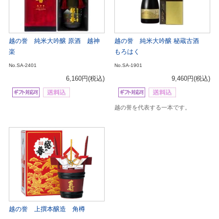
越の誉 純米大吟醸 原酒 越神
越の誉 純米大吟醸 秘蔵古酒
楽
もろはく
No.SA-2401
No.SA-1901
6,160円
(税込)
9,460円
(税込)
越の誉を代表する一本です。
越の誉 上撰本醸造 角樽