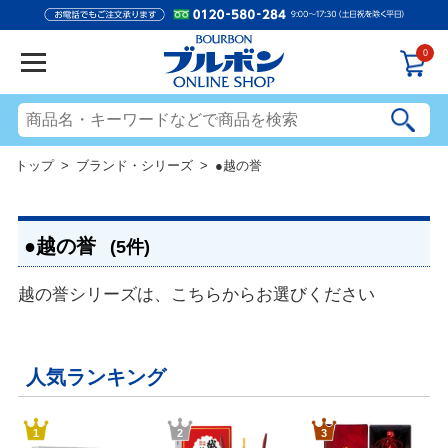
0
トップ
>
ブランド・シリーズ
> ●越の誉
●越の誉
(5件)
越の誉シリーズは、こちらからお選びください
人気ランキング
1
2
3