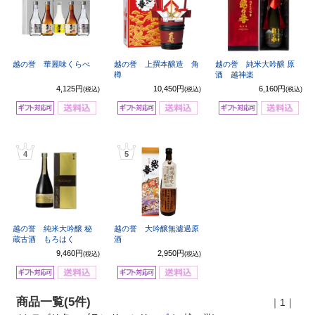
越の誉 華麗味くらべ
越の誉 上撰本醸造 角
越の誉 純米大吟醸 原
樽
酒 越神楽
4,125円
10,450円
6,160円
(税込)
(税込)
(税込)
4
5
越の誉 純米大吟醸 秘
越の誉 大吟醸無濾過原
蔵古酒 もろはく
酒
9,460円
2,950円
(税込)
(税込)
商品一覧(5件)
｜1｜