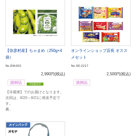
【弥彦村産】ちゃまめ（250g×4
オンラインショップ店長 オスス
袋）
メセット
No.EM-002
No.SE-2217
2,990円
(税込)
2,500円
(税込)
【冷蔵便】でのお届けとなります。
次回は、8/20～8/21に発送予定で
す。
農..