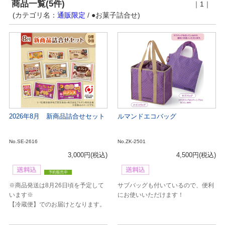
商品一覧(5件)
｜1｜
(カテゴリ名：
通販限定
/ ●お菓子詰合せ)
2026年8月 新商品詰合せセット
ルマンドエコバッグ
No.SE-2616
No.ZK-2501
3,000円
(税込)
4,500円
(税込)
※商品発送は8月26日頃を予定して
サブバッグも付いているので、便利
います※
にお使いいただけます！
【冷蔵便】でのお届けとなります。