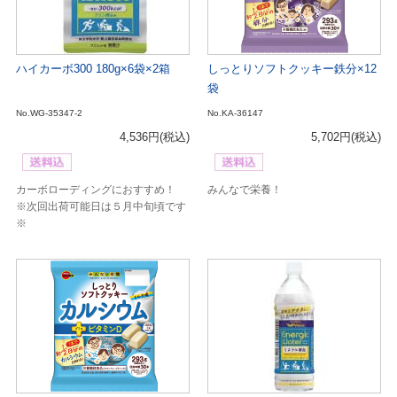
ハイカーボ300 180g×6袋×2箱
しっとりソフトクッキー鉄分×12
袋
No.WG-35347-2
No.KA-36147
4,536円
(税込)
5,702円
(税込)
カーボローディングにおすすめ！
みんなで栄養！
※次回出荷可能日は５月中旬頃です
※