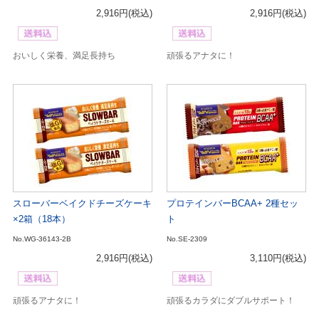
2,916円
(税込)
2,916円
(税込)
おいしく栄養、満足長持ち
頑張るアナタに！
スローバーベイクドチーズケーキ
プロテインバーBCAA+ 2種セッ
×2箱（18本）
ト
No.WG-36143-2B
No.SE-2309
2,916円
(税込)
3,110円
(税込)
頑張るアナタに！
頑張るカラダにダブルサポート！