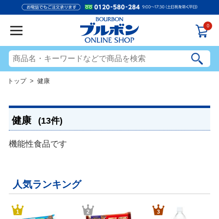
0
トップ
> 健康
健康
(13件)
機能性食品です
人気ランキング
1
2
3