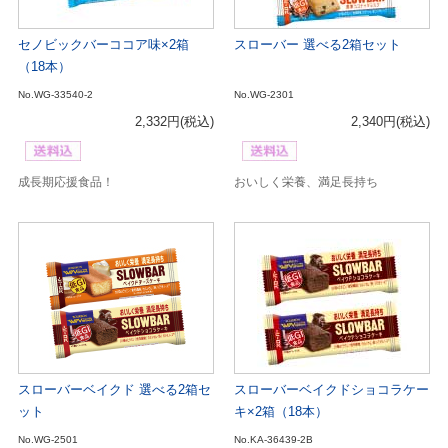
セノビックバーココア味×2箱
スローバー 選べる2箱セット
（18本）
No.WG-33540-2
No.WG-2301
2,332円
(税込)
2,340円
(税込)
成長期応援食品！
おいしく栄養、満足長持ち
スローバーベイクド 選べる2箱セ
スローバーベイクドショコラケー
ット
キ×2箱（18本）
No.WG-2501
No.KA-36439-2B