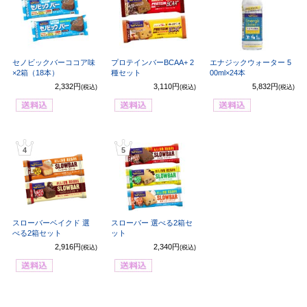
セノビックバーココア味
プロテインバーBCAA+ 2
エナジックウォーター 5
×2箱（18本）
種セット
00ml×24本
2,332円
3,110円
5,832円
(税込)
(税込)
(税込)
4
5
スローバーベイクド 選
スローバー 選べる2箱セ
べる2箱セット
ット
2,916円
2,340円
(税込)
(税込)