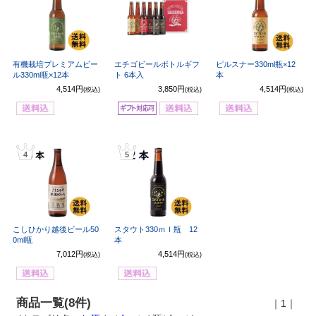
有機栽培プレミアムビー
エチゴビールボトルギフ
ピルスナー330ml瓶×12
ル330ml瓶×12本
ト 6本入
本
4,514円
3,850円
4,514円
(税込)
(税込)
(税込)
4
5
こしひかり越後ビール50
スタウト330ｍｌ瓶 12
0ml瓶
本
7,012円
4,514円
(税込)
(税込)
商品一覧(8件)
｜1｜