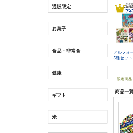
通販限定
1
お菓子
食品・非常食
アルフォ
5種セット
健康
商品一覧
ギフト
米