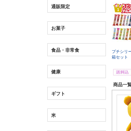
通販限定
1
お菓子
食品・非常食
プチシリー
箱セット
健康
商品一覧
ギフト
米