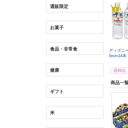
通販限定
1
お菓子
食品・非常食
ディズニー
0ml×24本
健康
商品一覧
ギフト
米