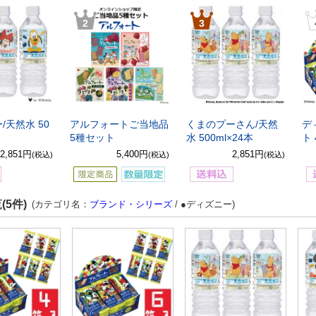
2
3
/天然水 50
アルフォートご当地品
くまのプーさん/天然
デ
5種セット
水 500ml×24本
ト
2,851円
5,400円
2,851円
(税込)
(税込)
(税込)
(5件)
(カテゴリ名：
ブランド・シリーズ
/ ●ディズニー)