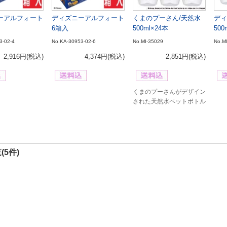
ーアルフォート
ディズニーアルフォート
くまのプーさん/天然水
ディ
6箱入
500ml×24本
500
3-02-4
No.KA-30953-02-6
No.MI-35029
No.M
2,916円
(税込)
4,374円
(税込)
2,851円
(税込)
くまのプーさんがデザイン
された天然水ペットボトル
(5件)