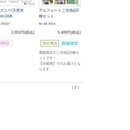
ズニー/天然水
アルフォートご当地品5
ml×24本
種セット
I-35027
No.SE-2614
2,851円
(税込)
5,400円
(税込)
通販限定のご当地品5種セ
ットです！
【冷蔵便】でのお届けとな
ります。
｜1｜