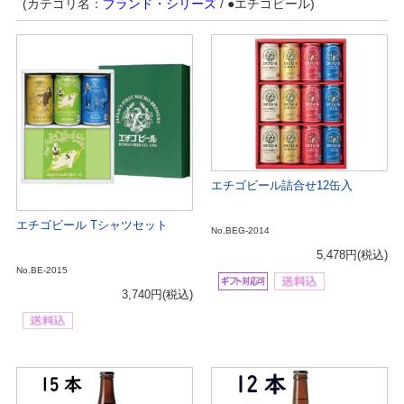
(カテゴリ名：
ブランド・シリーズ
/ ●エチゴビール)
エチゴビール詰合せ12缶入
エチゴビール Tシャツセット
No.BEG-2014
5,478円
(税込)
No.BE-2015
3,740円
(税込)