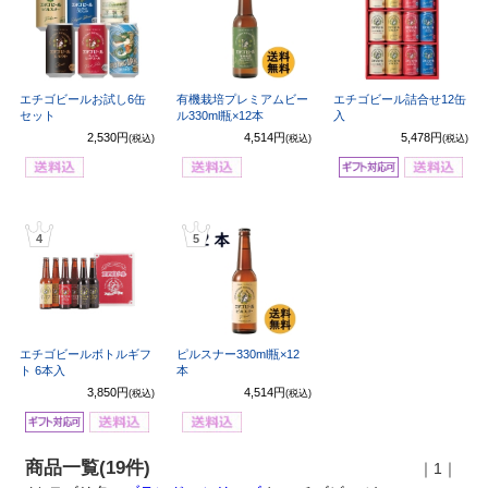
エチゴビールお試し6缶
有機栽培プレミアムビー
エチゴビール詰合せ12缶
セット
ル330ml瓶×12本
入
2,530円
4,514円
5,478円
(税込)
(税込)
(税込)
4
5
エチゴビールボトルギフ
ピルスナー330ml瓶×12
ト 6本入
本
3,850円
4,514円
(税込)
(税込)
商品一覧(19件)
｜1｜