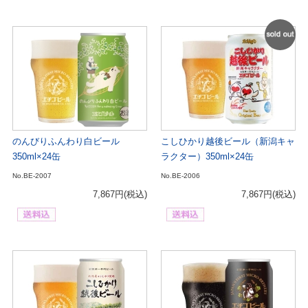
SOL
OUT
のんびりふんわり白ビール
こしひかり越後ビール（新潟キャ
350ml×24缶
ラクター）350ml×24缶
No.BE-2007
No.BE-2006
7,867円
(税込)
7,867円
(税込)