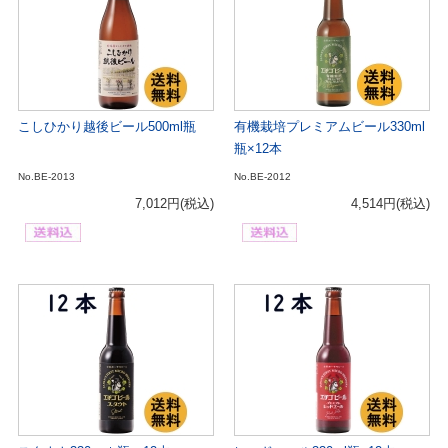
こしひかり越後ビール500ml瓶
有機栽培プレミアムビール330ml
瓶×12本
No.BE-2013
No.BE-2012
7,012円
(税込)
4,514円
(税込)