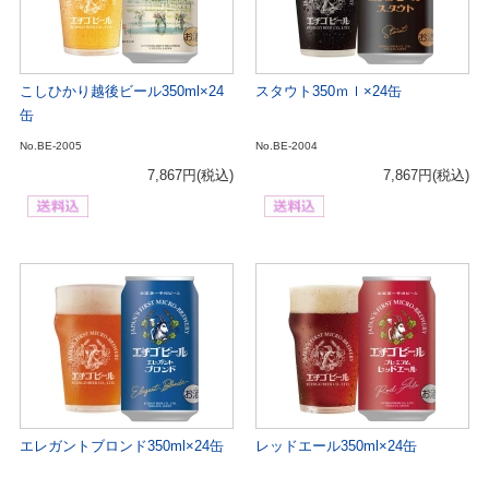
こしひかり越後ビール350ml×24
スタウト350ｍｌ×24缶
缶
No.BE-2005
No.BE-2004
7,867円
(税込)
7,867円
(税込)
エレガントブロンド350ml×24缶
レッドエール350ml×24缶